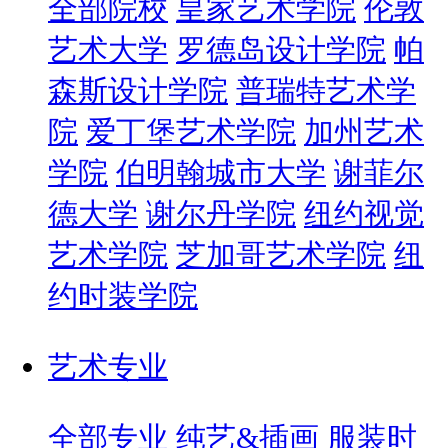
全部院校
皇家艺术学院
伦敦
艺术大学
罗德岛设计学院
帕
森斯设计学院
普瑞特艺术学
院
爱丁堡艺术学院
加州艺术
学院
伯明翰城市大学
谢菲尔
德大学
谢尔丹学院
纽约视觉
艺术学院
芝加哥艺术学院
纽
约时装学院
艺术专业
全部专业
纯艺&插画
服装时