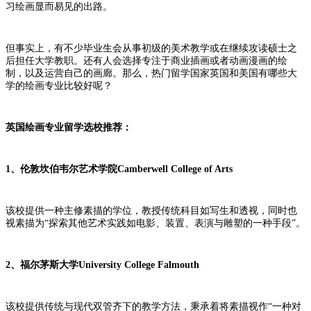
习绘画显而易见的出路。
但事实上，有不少毕业生会从事初级的美术教学或在继续攻读硕士之
后担任大学教职。还有人会选择专注于商业插画或者动画漫画的绘
制，以及运营自己的画廊。那么，热门留学国家英国和美国有哪些大
学的绘画专业比较好呢？
英国
绘画专业留学选校推荐：
1、
伦敦坎伯韦尔艺术学院
Camberwell College of Arts
该校提供一种主修素描的学位，教授传统科目如写生和透视，同时也
视素描为
“探索其他艺术实践如电影、装置、表演与雕塑的一种手段”。
2、
福尔茅斯大学
University College Falmouth
该校提供传统与现代双管齐下的教学方法，秉承着将素描视作
“一种对