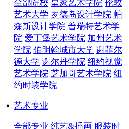
全部院校
皇家艺术学院
伦敦
艺术大学
罗德岛设计学院
帕
森斯设计学院
普瑞特艺术学
院
爱丁堡艺术学院
加州艺术
学院
伯明翰城市大学
谢菲尔
德大学
谢尔丹学院
纽约视觉
艺术学院
芝加哥艺术学院
纽
约时装学院
艺术专业
全部专业
纯艺&插画
服装时