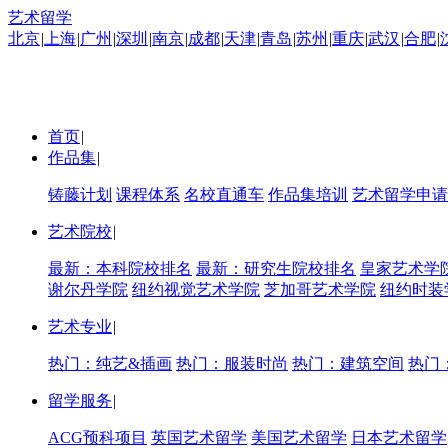
艺术留学
北京
|
上海
|
广州
|
深圳
|
南京
|
成都
|
天津
|
青岛
|
苏州
|
重庆
|
武汉
|
合肥
|
首页
|
作品集
|
铸藤计划
课程体系
名校直通车
作品集培训
艺术留学申请
艺术院校
|
最新：本科院校排名
最新：研究生院校排名
皇家艺术学
谢尔丹学院
纽约视觉艺术学院
芝加哥艺术学院
纽约时装
艺术专业
|
热门：纯艺&插画
热门：服装时尚
热门：建筑空间
热门
留学服务
|
ACG预科项目
英国艺术留学
美国艺术留学
日本艺术留学