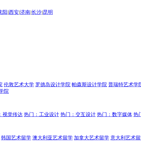
沈阳
|
西安
|
济南
|
长沙
|
昆明
院
伦敦艺术大学
罗德岛设计学院
帕森斯设计学院
普瑞特艺术学
学院
：视觉传达
热门：工业设计
热门：交互设计
热门：数字媒体
热
韩国艺术留学
澳大利亚艺术留学
加拿大艺术留学
意大利艺术留