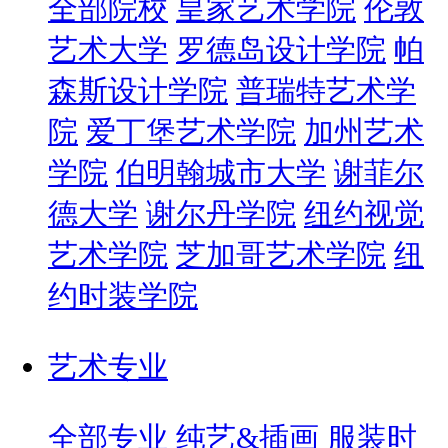
全部院校
皇家艺术学院
伦敦
艺术大学
罗德岛设计学院
帕
森斯设计学院
普瑞特艺术学
院
爱丁堡艺术学院
加州艺术
学院
伯明翰城市大学
谢菲尔
德大学
谢尔丹学院
纽约视觉
艺术学院
芝加哥艺术学院
纽
约时装学院
艺术专业
全部专业
纯艺&插画
服装时