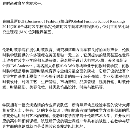
在时尚教育的尖端水平。
在由最新BOF(Business of Fashion) 给出的Global Fashion School Rankings
2016(2016全球时装学校排名)伦敦时装学院本科课程(BA)，位列世界第七研
究生课程 (MA) 位列世界第五。
伦敦时装学院在提供时装教育、研究和咨询方面享有良好的国际声誉。伦敦
时装学院提供的许多课程在英国是独一无二的，它所提供的经历甚至在世界
上许多时装专业学院都无法获得。著名鞋子设计大师吉米·周，著名服装设
计师J.W. Anderson，著名黑人名模Alek Wek等均毕业于伦敦时装学院，伦敦
时装学院是堪称国际时装教育界专业细分最全面的院校，它所开设的近百个
专业方向基本上覆盖了当今整个时装界的每一个细分领域，专业及课程包括
时装设计、时装工艺、生产管理、市场营销、品牌管理、视觉行销、时装传
媒、时装摄影、美容化妆、鞋类及饰品设计、时装与数码等。
学院拥有一批充满热情的专业师资队伍，所有导师均是经验丰富的设计大师
和专业人士，拥有广泛的专业知识，他们把富有激情的教学方法和创新的思
维充分运用到对艺术的理解。伦敦时装学院隶属于伦敦艺术大学。并开设相
应的高中和预科课程。该院所开设的硕士课程非常具有挑战性，在教学与研
究方面的卓越成就也是英国其它高校难以比拟的。