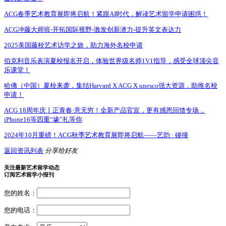
ACG春季艺术教育展即将启航！紧跟AI时代，解读艺术留学申请困惑！
ACG冲藤大师班-开拓国际视野-激发创新潜力-提升英文表达力
2025美国藤校艺术访学之旅，助力海外名校申请
伯克利音乐表演夏校报名开启，体验世界级名师1V1指导，感受全球顶尖音
乐课堂！
哈佛（中国）夏校来袭，集结Harvard X ACG X unesco强大资源，助推名校
申请！
ACG 18周年庆丨正青春·意无穷！全新产品官宣，更有感恩回馈专场，
iPhone16等四重“壕”礼等你
2024年10月重磅！ACG秋季艺术教育展即将启航——艺韵 · 碰撞
返回资讯列表
分享给好友
关注最新艺术留学动态
订阅艺术留学小报刊
您的姓名：
您的电话：