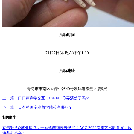
活动时间
7月27日(本周六)下午1:30
活动地址
青岛市市南区香港中路40号数码港旗舰大厦9层
上一篇：
口口声声学交互，UX/IXD你弄清楚了吗？
下一篇：
日本动画专业留学院校有哪些？
相关推荐：
直击升学&就业痛点，一站式解锁未来发展！ACG 2026春季艺术教育展，诚
邀共赴盛会！