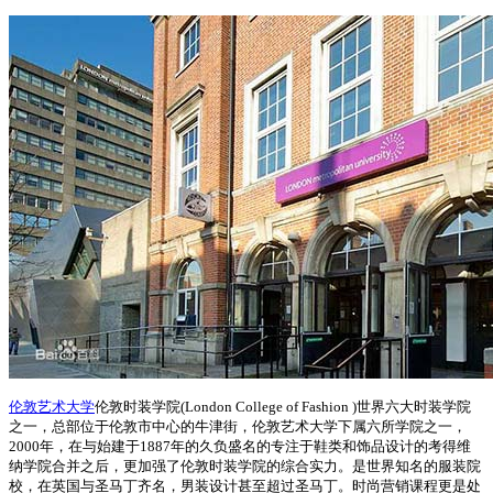
伦敦艺术大学
伦敦时装学院(London College of Fashion )世界六大时装学院
之一，总部位于伦敦市中心的牛津街，伦敦艺术大学下属六所学院之一，
2000年，在与始建于1887年的久负盛名的专注于鞋类和饰品设计的考得维
纳学院合并之后，更加强了伦敦时装学院的综合实力。是世界知名的服装院
校，在英国与圣马丁齐名，男装设计甚至超过圣马丁。时尚营销课程更是处