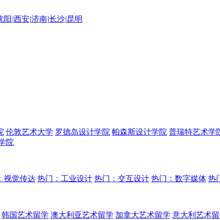
沈阳
|
西安
|
济南
|
长沙
|
昆明
院
伦敦艺术大学
罗德岛设计学院
帕森斯设计学院
普瑞特艺术学
学院
：视觉传达
热门：工业设计
热门：交互设计
热门：数字媒体
热
韩国艺术留学
澳大利亚艺术留学
加拿大艺术留学
意大利艺术留