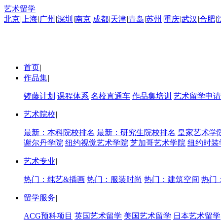
艺术留学
北京
|
上海
|
广州
|
深圳
|
南京
|
成都
|
天津
|
青岛
|
苏州
|
重庆
|
武汉
|
合肥
|
首页
|
作品集
|
铸藤计划
课程体系
名校直通车
作品集培训
艺术留学申请
艺术院校
|
最新：本科院校排名
最新：研究生院校排名
皇家艺术学
谢尔丹学院
纽约视觉艺术学院
芝加哥艺术学院
纽约时装
艺术专业
|
热门：纯艺&插画
热门：服装时尚
热门：建筑空间
热门
留学服务
|
ACG预科项目
英国艺术留学
美国艺术留学
日本艺术留学