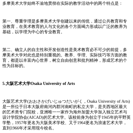
多摩美术大学始终不渝地贯彻在实际的教学活动中的两个特点是：
第一、尊重学理是多摩美术大学创建以来的传统，通过公共教育和专
业教育，在美术教育的人与文化的各个方面竭力形成以广泛的教养为
基础，以学理为中心的专业教育。
第二、确立人的自主性和开发创造性是美术教育必不可少的前提，多
摩美术大学对此也是特别重视的。教养、学理、实际技巧等方面的教
育，都是以丰富内心世界，树立自由创意和批判精神，形成艺术的个
性为目标的。
5.大阪艺术大学Osaka University of Arts
大阪艺术大学(おおさかげいじゅつだいがく，Osaka University of Arts)
是一所位于日本大阪府南河内郡河南町的私立大学，是关西地区最大
的艺术类专门院校，亚洲唯一一家作为海外加盟大学加入独立艺术与
设计学院协会(AICAD)的艺术大学。该校前身为创立于1945年的平野英
学塾，1957年更名为大阪美术学校、又于1964更名为浪速艺术大学，
直到1966年才采用现今校名。