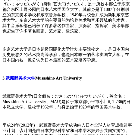
げいじゅつだいがく )简称“艺大”(げいだい)，是一所校本部位于东京
都台东区上野公园的日本艺术类国立大学。其前身是于1887年分别创
立的东京美术学校和东京音乐学校，1949年两校合并成为新制东京艺
术大学。东京艺术大学的主要目的为培养美术和音乐领域的艺术家，
其中音乐学部已培养了许多著名作曲家、演奏家、指挥家，美术学部
也诞生了许多著名画家、艺术家、建筑家。
东京艺术大学是日本超级国际化大学计划主要院校之一，是日本国内
历史最悠久的艺术类高等学府，也是日本唯一的艺术类国立大学，在
日本国内被一致公认为日本最高的艺术家培养学府。
3.
武藏野美术大学
Musashino Art University
武藏野美术大学(日文假名：むさしのびじゅつだいがく，英文名：
Musashino Art University、MAU)是位于东京都小平市小川町1-736的日
本私立大学。建校于1962年，前身是始于1929年的帝国美术学校。
平成24年(2012年)，武藏野美术大学成功纳入日本全球人材育成推进事
业计划。该计划是由日本文部科学省和日本学术振兴会共同实施的，