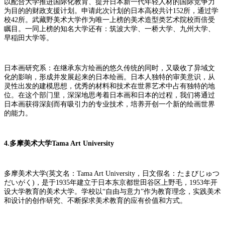
以配合大学推进国际化教育、提升日本新一代年轻人材的国际竞争力
为目的的财政支援计划。申请此次计划的日本高校共计152所，通过学
校42所。武藏野美术大学作为唯一上榜的美术造型类艺术院校而倍受
瞩目。一同上榜的知名大学还有：筑波大学、一桥大学、九州大学、
早稲田大学等。
日本画研究系：在继承东方绘画的悠久传统的同时，又吸收了异域文
化的影响，形成并发展起来的日本绘画。日本人独特的审美意识，从
灵性出发的建模思想，优秀的材料和技术在世界艺术中占有独特的地
位。在这个部门里，深深地思考着日本画和日本的过程，我们将通过
日本画获得深刻而有吸引力的专业技术，培养开创一个新的绘画世界
的能力。
4.多摩美术大学Tama Art University
多摩美术大学(英文名：Tama Art University，日文假名：たまびじゅつ
だいがく)，是于1935年建立于日本东京都世田谷区上野毛，1953年开
设大学教育的美术大学。学校以“自由与意力”作为教育理念，实践美术
和设计的创作研究、不断探求美术教育的应有价值和方式。