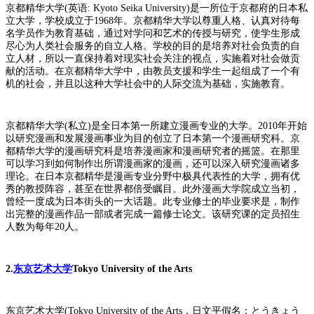
京都精华大学(英语: Kyoto Seika University)是一所位于京都府的日本私
立大学，学校成立于1968年。京都精华大学以尊重人格、认真对待每
名学员作为教育基础，通过对学问和艺术的传授与研究，使学生形成
尽心为人类社会服务的自立人格。学校的目的是培养对社会负责的自
立人材，所以一直保持着对现实社会关注的视点，实施着对社会做贡
献的活动。在京都精华大学中，由教员支援和学生一起组成了一个有
机的社会，并且以这种大学社会中的人际交流为基础，实施教育。
京都精华大学(私立)是全日本第一所建立漫画专业的大学。2010年开始
以研究漫画和发展漫画事业为目的创立了日本第一个漫画研究科。京
都精华大学的漫画研究科是培养漫画家和漫画研究者的摇篮。在那里
可以学习到如何制作出所谓漫画家的漫画，还可以深入研究漫画诸多
理论。在日本京都精华是漫画专业分野中极具代表性的大学，拥有优
秀的教授阵容，甚至在世界都倍受瞩目。此外漫画大学院成立当初，
曾经一度成为日本街头的一大话题。此专业修士的毕业要求是，制作
出完整的漫画作品一部或者完成一篇修士论文。该研究课的定员招生
人数为每年20人。
2.
东京艺术大学
Tokyo University of the Arts
东京艺术大学(Tokyo University of the Arts，日文平假名：とうきょう