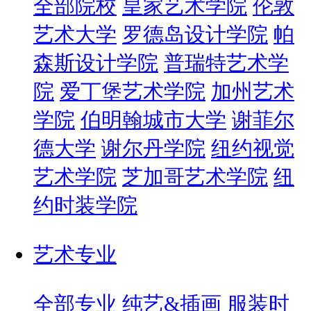
全部院校
皇家艺术学院
伦敦
艺术大学
罗德岛设计学院
帕
森斯设计学院
普瑞特艺术学
院
爱丁堡艺术学院
加州艺术
学院
伯明翰城市大学
谢菲尔
德大学
谢尔丹学院
纽约视觉
艺术学院
芝加哥艺术学院
纽
约时装学院
艺术专业
全部专业
纯艺&插画
服装时