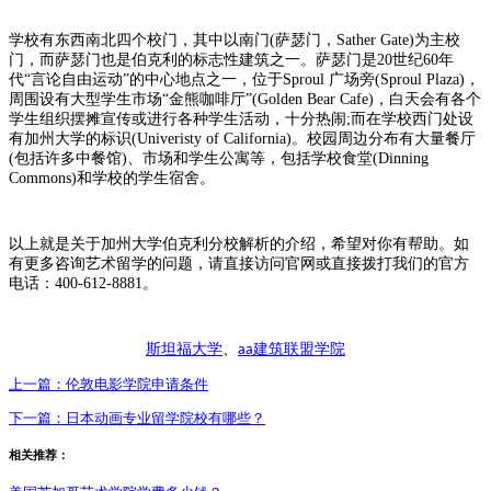
学校有东西南北四个校门，其中以南门(萨瑟门，Sather Gate)为主校
门，而萨瑟门也是伯克利的标志性建筑之一。萨瑟门是20世纪60年
代“言论自由运动”的中心地点之一，位于Sproul 广场旁(Sproul Plaza)，
周围设有大型学生市场“金熊咖啡厅”(Golden Bear Cafe)，白天会有各个
学生组织摆摊宣传或进行各种学生活动，十分热闹;而在学校西门处设
有加州大学的标识(Univeristy of California)。校园周边分布有大量餐厅
(包括许多中餐馆)、市场和学生公寓等，包括学校食堂(Dinning
Commons)和学校的学生宿舍。
以上就是关于加州大学伯克利分校解析的介绍，希望对你有帮助。如
有更多咨询艺术留学的问题，请直接访问官网或直接拨打我们的官方
电话：400-612-8881。
斯坦福大学
、
建筑联盟学院
aa
上一篇：
伦敦电影学院申请条件
下一篇：
日本动画专业留学院校有哪些？
相关推荐：