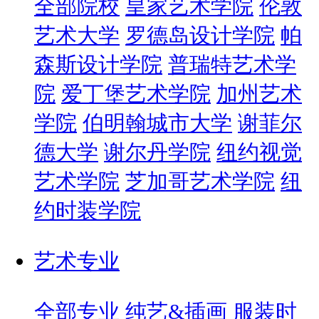
全部院校
皇家艺术学院
伦敦
艺术大学
罗德岛设计学院
帕
森斯设计学院
普瑞特艺术学
院
爱丁堡艺术学院
加州艺术
学院
伯明翰城市大学
谢菲尔
德大学
谢尔丹学院
纽约视觉
艺术学院
芝加哥艺术学院
纽
约时装学院
艺术专业
全部专业
纯艺&插画
服装时