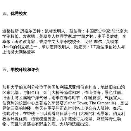
四、优秀校友
道格拉斯·恩格尔巴特：鼠标发明人、翦伯赞：中国历史学家;前北京大
学副校长、袁家骝：美籍华人物理学家;袁世凯之孙，妻子吴健雄、李
卓敏：著名教育家，香港中文大学创校校长、戈登·摩尔：英特尔
(Intel)的创立者之一，摩尔定律发明人、陆宏亮：UT斯达康创始人与
上海盛大网络董事
五、学校环境和评价
加州大学伯克利分校位于美国加利福尼亚州伯克利市，地处旧金山湾
区东北部，与旧金山、金门大桥等隔湾相对，依山傍海，景色壮丽。
旧金山湾区属地中海气候，雨季在春冬时节，冬暖夏凉、气候宜人。
伯克利的校园中心是著名的萨瑟塔(Sather Tower, The Campanile)，是世
界第三高的钟楼，每天在重要的正点时刻塔上便会有人敲钟、奏乐。
傍晚时分，在钟楼下可以观看到日落于金门大桥的壮观景象。伯克利
校园环境优美，植被覆盖茂密，几乎随处可见松鼠、麻雀等野生动
物，而且时常还会有野生的鹿、火鸡和浣熊出没。