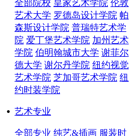
全部院校
皇家艺术学院
伦敦
艺术大学
罗德岛设计学院
帕
森斯设计学院
普瑞特艺术学
院
爱丁堡艺术学院
加州艺术
学院
伯明翰城市大学
谢菲尔
德大学
谢尔丹学院
纽约视觉
艺术学院
芝加哥艺术学院
纽
约时装学院
艺术专业
全部专业
纯艺&插画
服装时