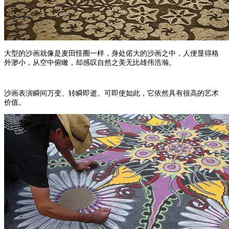
大型的沙画就像是麦田怪圈一样，身处偌大的沙画之中，人便显得格
外渺小，从空中俯瞰，却感叹自然之美无比雄伟浩瀚。
沙画表演瞬间万变、转瞬即逝。可即使如此，它依然具有很高的艺术
价值。