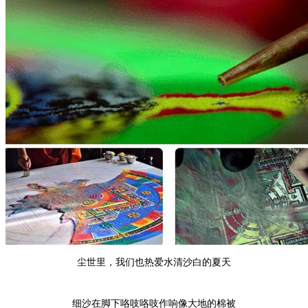
尘世里，我们也热爱水清沙白的夏天
细沙在脚下咯吱咯吱作响像大地的棉被