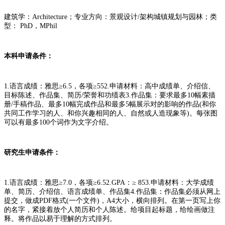
建筑学：Architecture；专业方向：景观设计/架构城镇规划与园林；类
型： PhD，MPhil
本科申请条件：
1.语言成绩：雅思≥6.5，各项≥552.申请材料：高中成绩单、介绍信、
目标陈述、作品集、简历/荣誉和功绩表3.作品集：要求最多10幅素描
册/手稿作品、最多10幅完成作品和最多5幅展示对的影响的作品(和你
共同工作学习的人、和你兴趣相同的人、自然或人造现象等)。每张图
可以有最多100个词作为文字介绍。
研究生申请条件：
1.语言成绩：雅思≥7.0，各项≥6.52.GPA：≥ 853.申请材料：大学成绩
单、简历、介绍信、语言成绩单、作品集4.作品集：作品集必须从网上
提交，做成PDF格式(一个文件)，A4大小，横向排列。在第一页写上你
的名字，紧接着放个人简历和个人陈述。给项目起标题，给绘画做注
释。将作品以易于理解的方式排列。