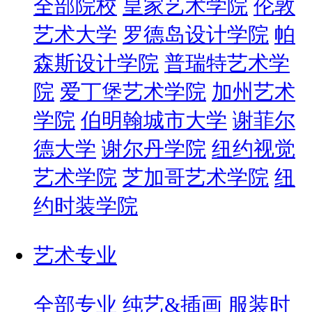
全部院校
皇家艺术学院
伦敦
艺术大学
罗德岛设计学院
帕
森斯设计学院
普瑞特艺术学
院
爱丁堡艺术学院
加州艺术
学院
伯明翰城市大学
谢菲尔
德大学
谢尔丹学院
纽约视觉
艺术学院
芝加哥艺术学院
纽
约时装学院
艺术专业
全部专业
纯艺&插画
服装时