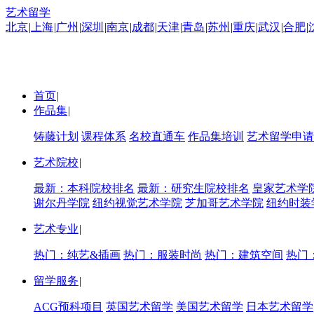
艺术留学
北京
|
上海
|
广州
|
深圳
|
南京
|
成都
|
天津
|
青岛
|
苏州
|
重庆
|
武汉
|
合肥
|
首页
|
作品集
|
铸藤计划
课程体系
名校直通车
作品集培训
艺术留学申请
艺术院校
|
最新：本科院校排名
最新：研究生院校排名
皇家艺术学
谢尔丹学院
纽约视觉艺术学院
芝加哥艺术学院
纽约时装
艺术专业
|
热门：纯艺&插画
热门：服装时尚
热门：建筑空间
热门
留学服务
|
ACG预科项目
英国艺术留学
美国艺术留学
日本艺术留学