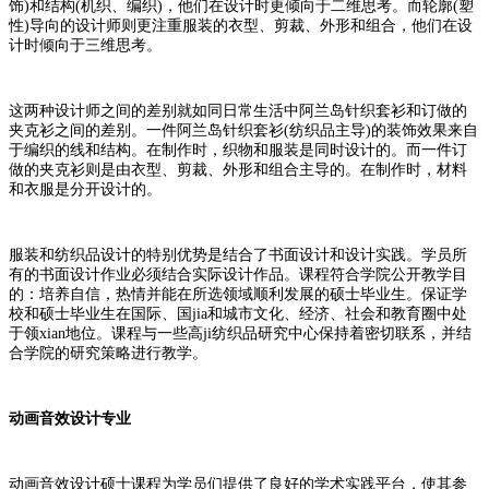
饰)和结构(机织、编织)，他们在设计时更倾向于二维思考。而轮廓(塑
性)导向的设计师则更注重服装的衣型、剪裁、外形和组合，他们在设
计时倾向于三维思考。
这两种设计师之间的差别就如同日常生活中阿兰岛针织套衫和订做的
夹克衫之间的差别。一件阿兰岛针织套衫(纺织品主导)的装饰效果来自
于编织的线和结构。在制作时，织物和服装是同时设计的。而一件订
做的夹克衫则是由衣型、剪裁、外形和组合主导的。在制作时，材料
和衣服是分开设计的。
服装和纺织品设计的特别优势是结合了书面设计和设计实践。学员所
有的书面设计作业必须结合实际设计作品。课程符合学院公开教学目
的：培养自信，热情并能在所选领域顺利发展的硕士毕业生。保证学
校和硕士毕业生在国际、国jia和城市文化、经济、社会和教育圈中处
于领xian地位。课程与一些高ji纺织品研究中心保持着密切联系，并结
合学院的研究策略进行教学。
动画音效设计专业
动画音效设计硕士课程为学员们提供了良好的学术实践平台，使其参