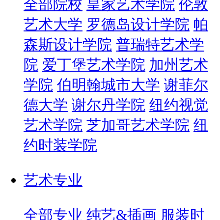
全部院校
皇家艺术学院
伦敦
艺术大学
罗德岛设计学院
帕
森斯设计学院
普瑞特艺术学
院
爱丁堡艺术学院
加州艺术
学院
伯明翰城市大学
谢菲尔
德大学
谢尔丹学院
纽约视觉
艺术学院
芝加哥艺术学院
纽
约时装学院
艺术专业
全部专业
纯艺&插画
服装时