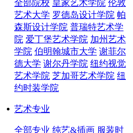
全部院校
皇家艺术学院
伦敦
艺术大学
罗德岛设计学院
帕
森斯设计学院
普瑞特艺术学
院
爱丁堡艺术学院
加州艺术
学院
伯明翰城市大学
谢菲尔
德大学
谢尔丹学院
纽约视觉
艺术学院
芝加哥艺术学院
纽
约时装学院
艺术专业
全部专业
纯艺&插画
服装时