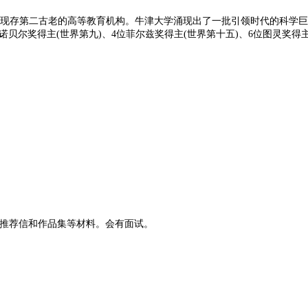
是世界上现存第二古老的高等教育机构。牛津大学涌现出了一批引领时代的科
位诺贝尔奖得主(世界第九)、4位菲尔兹奖得主(世界第十五)、6位图灵奖
、推荐信和作品集等材料。会有面试。