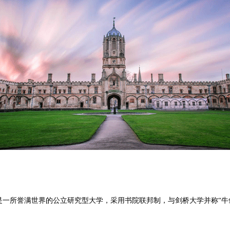
rd)”，位于英国牛津，是一所誉满世界的公立研究型大学，采用书院联邦制，与剑桥