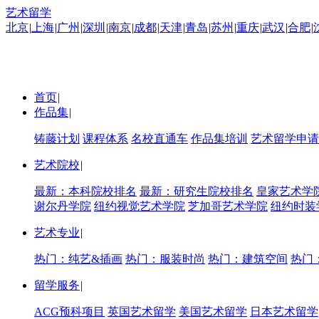
艺术留学
北京
|
上海
|
广州
|
深圳
|
南京
|
成都
|
天津
|
青岛
|
苏州
|
重庆
|
武汉
|
合肥
|
首页
|
作品集
|
铸藤计划
课程体系
名校直通车
作品集培训
艺术留学申请
艺术院校
|
最新：本科院校排名
最新：研究生院校排名
皇家艺术学
谢尔丹学院
纽约视觉艺术学院
芝加哥艺术学院
纽约时装
艺术专业
|
热门：纯艺&插画
热门：服装时尚
热门：建筑空间
热门
留学服务
|
ACG预科项目
英国艺术留学
美国艺术留学
日本艺术留学