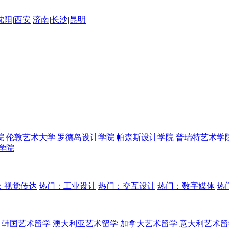
沈阳
|
西安
|
济南
|
长沙
|
昆明
院
伦敦艺术大学
罗德岛设计学院
帕森斯设计学院
普瑞特艺术学
学院
：视觉传达
热门：工业设计
热门：交互设计
热门：数字媒体
热
韩国艺术留学
澳大利亚艺术留学
加拿大艺术留学
意大利艺术留