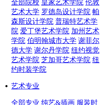
全部院校
皇家艺术学院
伦敦
艺术大学
罗德岛设计学院
帕
森斯设计学院
普瑞特艺术学
院
爱丁堡艺术学院
加州艺术
学院
伯明翰城市大学
谢菲尔
德大学
谢尔丹学院
纽约视觉
艺术学院
芝加哥艺术学院
纽
约时装学院
艺术专业
全部专业
纯艺&插画
服装时