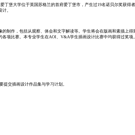
誉。爱丁堡大学位于英国苏格兰的首府爱丁堡市，产生过19名诺贝尔奖获
设计。
像的制作，包括从观察、体会和文字解读等。学生将会在版画和素描上得
各项比赛。本专业学生在AOI、V&A学生插画设计比赛中均获得过奖
需要提交插画设计作品集与学习计划。