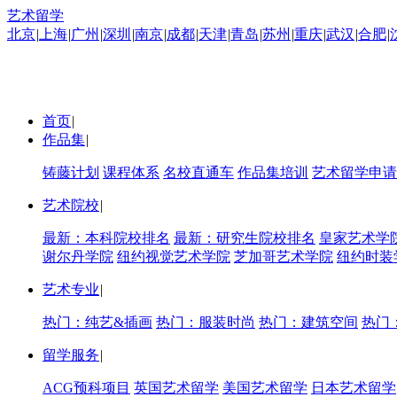
艺术留学
北京
|
上海
|
广州
|
深圳
|
南京
|
成都
|
天津
|
青岛
|
苏州
|
重庆
|
武汉
|
合肥
|
首页
|
作品集
|
铸藤计划
课程体系
名校直通车
作品集培训
艺术留学申请
艺术院校
|
最新：本科院校排名
最新：研究生院校排名
皇家艺术学
谢尔丹学院
纽约视觉艺术学院
芝加哥艺术学院
纽约时装
艺术专业
|
热门：纯艺&插画
热门：服装时尚
热门：建筑空间
热门
留学服务
|
ACG预科项目
英国艺术留学
美国艺术留学
日本艺术留学