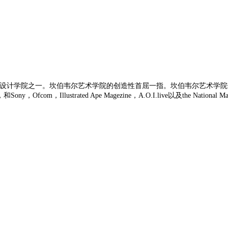
的艺术、设计学院之一。坎伯韦尔艺术学院的创造性首屈一指。坎伯韦尔艺术
com，Illustrated Ape Magezine，A.O.I.live以及the Nationa