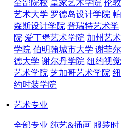
全部院校
皇家艺术学院
伦敦
艺术大学
罗德岛设计学院
帕
森斯设计学院
普瑞特艺术学
院
爱丁堡艺术学院
加州艺术
学院
伯明翰城市大学
谢菲尔
德大学
谢尔丹学院
纽约视觉
艺术学院
芝加哥艺术学院
纽
约时装学院
艺术专业
全部专业
纯艺&插画
服装时