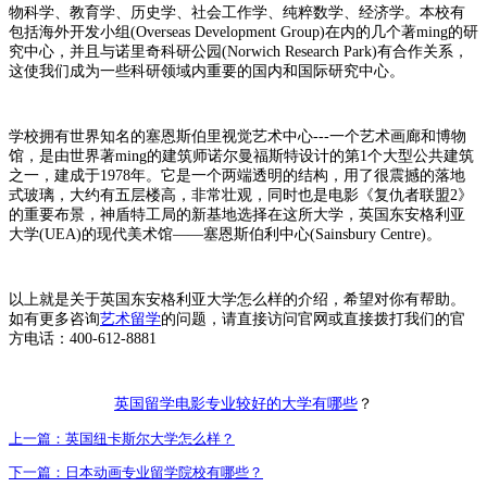
物科学、教育学、历史学、社会工作学、纯粹数学、经济学。本校有
包括海外开发小组(Overseas Development Group)在内的几个著ming的研
究中心，并且与诺里奇科研公园(Norwich Research Park)有合作关系，
这使我们成为一些科研领域内重要的国内和国际研究中心。
学校拥有世界知名的塞恩斯伯里视觉艺术中心---一个艺术画廊和博物
馆，是由世界著ming的建筑师诺尔曼福斯特设计的第1个大型公共建筑
之一，建成于1978年。它是一个两端透明的结构，用了很震撼的落地
式玻璃，大约有五层楼高，非常壮观，同时也是电影《复仇者联盟2》
的重要布景，神盾特工局的新基地选择在这所大学，英国东安格利亚
大学(UEA)的现代美术馆——塞恩斯伯利中心(Sainsbury Centre)。
以上就是关于英国东安格利亚大学怎么样的介绍，希望对你有帮助。
如有更多咨询
艺术留学
的问题，请直接访问官网或直接拨打我们的官
方电话：400-612-8881
英国留学电影专业较好的大学有哪些
？
上一篇：
英国纽卡斯尔大学怎么样？
下一篇：
日本动画专业留学院校有哪些？