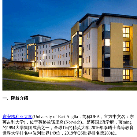
一、院校介绍
东安格利亚大学
(University of East Anglia，简称UEA，官方中文名：东
英吉利大学)，位于英格兰诺里奇(Norwich)。是英国1流学府，著ming
的1994大学集团成员之一，全球1%的精英大学;2016年泰晤士高等教育
世界大学排名中位列世界149位，2019年QS世界排名第269位。