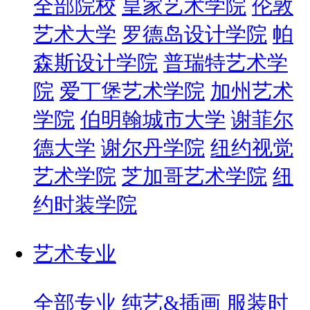
全部院校
皇家艺术学院
伦敦
艺术大学
罗德岛设计学院
帕
森斯设计学院
普瑞特艺术学
院
爱丁堡艺术学院
加州艺术
学院
伯明翰城市大学
谢菲尔
德大学
谢尔丹学院
纽约视觉
艺术学院
芝加哥艺术学院
纽
约时装学院
艺术专业
全部专业
纯艺&插画
服装时