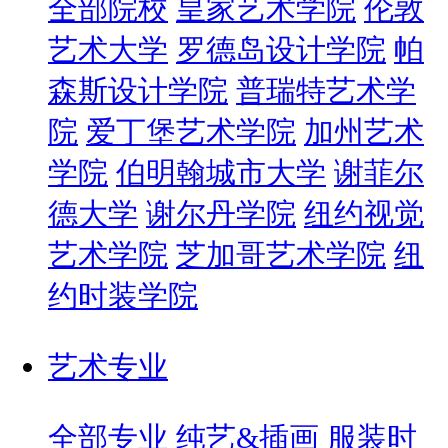
全部院校
皇家艺术学院
伦敦
艺术大学
罗德岛设计学院
帕
森斯设计学院
普瑞特艺术学
院
爱丁堡艺术学院
加州艺术
学院
伯明翰城市大学
谢菲尔
德大学
谢尔丹学院
纽约视觉
艺术学院
芝加哥艺术学院
纽
约时装学院
艺术专业
全部专业
纯艺&插画
服装时