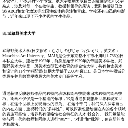
术设计)，15系共计55个专业。该大学定期出版自己的漫画杂志和文学
杂志，涉及对每一个在校学生、教授和领导的采访，受到包括朝日放
送(ABC)和文化放送等全国性媒体的关注和青睐。学校还有自己的电影
节，近年来出现了不少优秀的学生作品。
四.武藏野美术大学
武藏野美术大学(日文假名：むさしのびじゅつだいがく，英文名：
Musashino Art University、MAU)是位于东京都小平市小川町1-736的日
本私立大学。建校于1962年，前身是始于1929年的帝国美术学校。武
藏野美术大学是一所美术造型艺术教育的综合性大学，共有包含美术
和设计的11个学科配置(短期大学部于2003年废止)。是日本学科领域分
类最多并且教育规模最大的美术专门高等学府。
通过获得反映教师作品的独特的班级和绘画技能来追求独特的绘画技
巧。绘画不仅仅是一个塑造的领域，它是通过参观想象世界和现实世
界，在这个世界上发现自己的行为。 在这个部门，我们深入探索自己
的内在方面，重视我们的“多样性”，可以探索包括绘画在内的各个领域
的表达可能性，培养具有侵略性社会特征的人才 我会的。 我们希望能
够与同一代的教师和同龄人进行“生产”，“对话”和“批评”，创造新的表
达和想法。