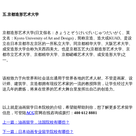
五.京都造形艺术大学
京都造形艺术大学(日文假名：きょうとぞうけいげいじゅつだいがく、英
文名：Kyoto University of Art and Design)，简称京造、造大或KUAD。是设
立在日本京都市左京区的一所私立大学。同京都精华大学、大阪艺术大学、
成安造形大学合称为关西四美大。也是京都五艺大(京都造形艺术大学、京
都市立艺术大学、京都精华大学、京都嵯峨艺术大学、成安造形大学)之
一。
该校致力于向世界和社会送出通用于世界各地的艺术人材。不管是画家、设
计师、建筑学、京造都拥有现役艺术家的一流的教授阵营，让学生经过大学
这几年的磨炼，将来在世界的艺术大舞台里发挥出自己的创造力。
以上就是油画留学日本院校的介绍，希望能帮助到你，想了解更多艺术留学
信息，可登陆
ACG
官网在线咨询或拨打：
400 612 8881
上一篇：
油画留学，法国院校有哪些？
下一篇：
日本动画专业留学院校有哪些？