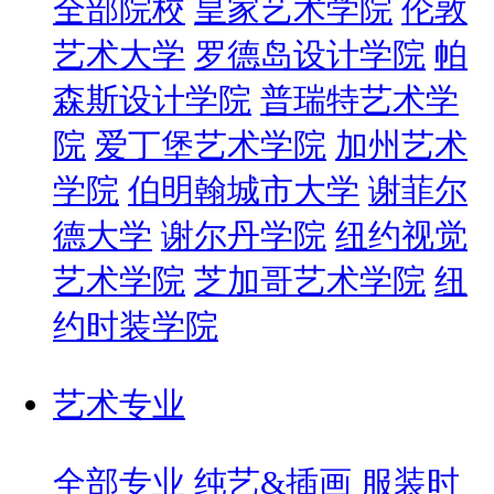
全部院校
皇家艺术学院
伦敦
艺术大学
罗德岛设计学院
帕
森斯设计学院
普瑞特艺术学
院
爱丁堡艺术学院
加州艺术
学院
伯明翰城市大学
谢菲尔
德大学
谢尔丹学院
纽约视觉
艺术学院
芝加哥艺术学院
纽
约时装学院
艺术专业
全部专业
纯艺&插画
服装时