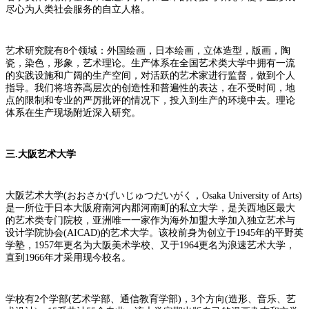
尽心为人类社会服务的自立人格。
艺术研究院有8个领域：外国绘画，日本绘画，立体造型，版画，陶
瓷，染色，形象，艺术理论。生产体系在全国艺术类大学中拥有一流
的实践设施和广阔的生产空间，对活跃的艺术家进行监督，做到个人
指导。我们将培养高层次的创造性和普遍性的表达，在不受时间，地
点的限制和专业的严厉批评的情况下，投入到生产的环境中去。理论
体系在生产现场附近深入研究。
三.大阪艺术大学
大阪艺术大学(おおさかげいじゅつだいがく，Osaka University of Arts)
是一所位于日本大阪府南河内郡河南町的私立大学，是关西地区最大
的艺术类专门院校，亚洲唯一一家作为海外加盟大学加入独立艺术与
设计学院协会(AICAD)的艺术大学。该校前身为创立于1945年的平野英
学塾，1957年更名为大阪美术学校、又于1964更名为浪速艺术大学，
直到1966年才采用现今校名。
学校有2个学部(艺术学部、通信教育学部)，3个方向(造形、音乐、艺