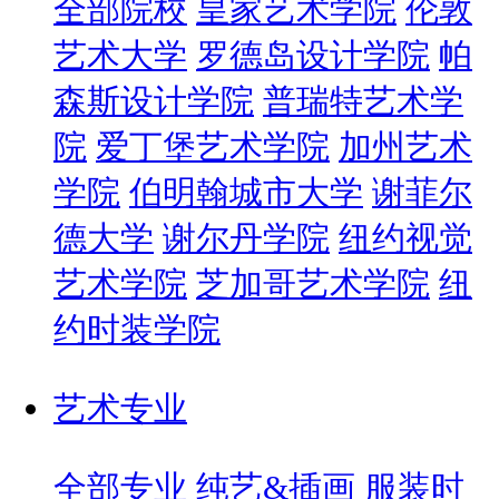
全部院校
皇家艺术学院
伦敦
艺术大学
罗德岛设计学院
帕
森斯设计学院
普瑞特艺术学
院
爱丁堡艺术学院
加州艺术
学院
伯明翰城市大学
谢菲尔
德大学
谢尔丹学院
纽约视觉
艺术学院
芝加哥艺术学院
纽
约时装学院
艺术专业
全部专业
纯艺&插画
服装时