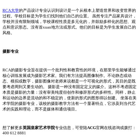
RCA大学
的产品设计专业认识到设计是一个从根本上塑造世界和改变世界的
过程。学校目标是为学生们找到他们自己的位置。 虽然专注产品家具设计，
学校并没有限制领域，学校课程性质是多元化的，并鼓励多样化的思想、观
点和意识形态。没有首xuan地方法或形式。他们的目标是为学生发展自己的
风格。
摄影专业
RCA的摄影专业旨在提供一个批判性和教育性的环境，在那里学生能够通过
核心训练发展成为摄影艺术家。我们有方法提高图像制作。不论静态或动
态、模拟或数字，摄影图像对老师来说都是一个可视化的形式，其目的是既
要考虑周到又要生动的。 摄影是一种没有固定定义的媒介。这种不考虑固定
本质是摄影的力量：没有审美纯度但创作和修辞形式的多样性。同样，静止
和运动的边界是流动的和不稳定的，使新的形式的图形得以创建。 坐落在美
术学院的摄影专业，该校的摄影教学方法有一个显著特点，它涉及到当代艺
术的实践和理论，而不是媒体和通信项目。
想了解更多
英国皇家艺术学院
专业信息，可登陆
ACG
官网在线咨询或拨打：
400 612 8881