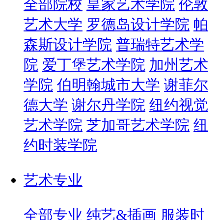
全部院校
皇家艺术学院
伦敦
艺术大学
罗德岛设计学院
帕
森斯设计学院
普瑞特艺术学
院
爱丁堡艺术学院
加州艺术
学院
伯明翰城市大学
谢菲尔
德大学
谢尔丹学院
纽约视觉
艺术学院
芝加哥艺术学院
纽
约时装学院
艺术专业
全部专业
纯艺&插画
服装时