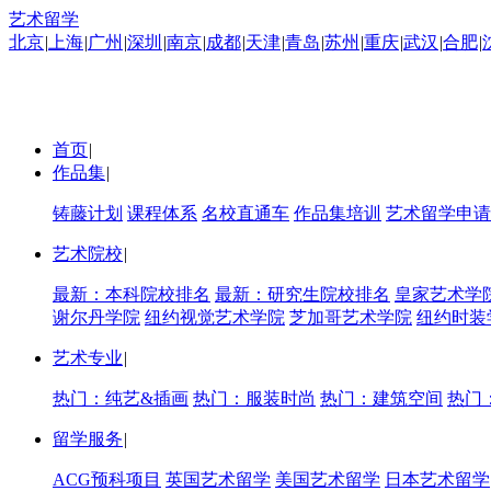
艺术留学
北京
|
上海
|
广州
|
深圳
|
南京
|
成都
|
天津
|
青岛
|
苏州
|
重庆
|
武汉
|
合肥
|
首页
|
作品集
|
铸藤计划
课程体系
名校直通车
作品集培训
艺术留学申请
艺术院校
|
最新：本科院校排名
最新：研究生院校排名
皇家艺术学
谢尔丹学院
纽约视觉艺术学院
芝加哥艺术学院
纽约时装
艺术专业
|
热门：纯艺&插画
热门：服装时尚
热门：建筑空间
热门
留学服务
|
ACG预科项目
英国艺术留学
美国艺术留学
日本艺术留学