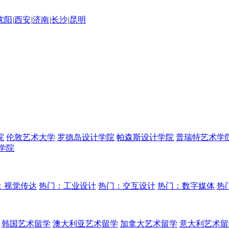
沈阳
|
西安
|
济南
|
长沙
|
昆明
院
伦敦艺术大学
罗德岛设计学院
帕森斯设计学院
普瑞特艺术学
学院
：视觉传达
热门：工业设计
热门：交互设计
热门：数字媒体
热
韩国艺术留学
澳大利亚艺术留学
加拿大艺术留学
意大利艺术留