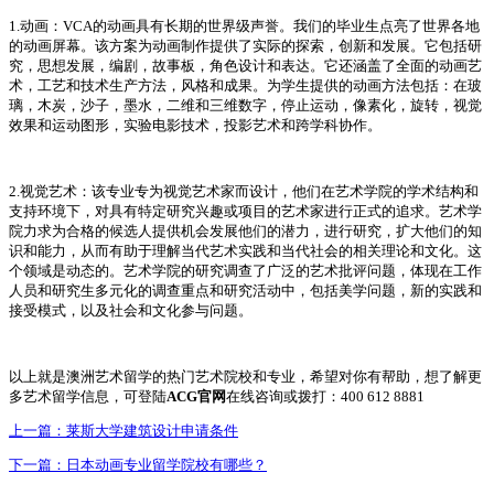
1.动画：VCA的动画具有长期的世界级声誉。我们的毕业生点亮了世界各地
的动画屏幕。该方案为动画制作提供了实际的探索，创新和发展。它包括研
究，思想发展，编剧，故事板，角色设计和表达。它还涵盖了全面的动画艺
术，工艺和技术生产方法，风格和成果。为学生提供的动画方法包括：在玻
璃，木炭，沙子，墨水，二维和三维数字，停止运动，像素化，旋转，视觉
效果和运动图形，实验电影技术，投影艺术和跨学科协作。
2.视觉艺术：该专业专为视觉艺术家而设计，他们在艺术学院的学术结构和
支持环境下，对具有特定研究兴趣或项目的艺术家进行正式的追求。艺术学
院力求为合格的候选人提供机会发展他们的潜力，进行研究，扩大他们的知
识和能力，从而有助于理解当代艺术实践和当代社会的相关理论和文化。这
个领域是动态的。艺术学院的研究调查了广泛的艺术批评问题，体现在工作
人员和研究生多元化的调查重点和研究活动中，包括美学问题，新的实践和
接受模式，以及社会和文化参与问题。
以上就是澳洲艺术留学的热门艺术院校和专业，希望对你有帮助，想了解更
多艺术留学信息，可登陆
ACG官网
在线咨询或拨打：400 612 8881
上一篇：
莱斯大学建筑设计申请条件
下一篇：
日本动画专业留学院校有哪些？