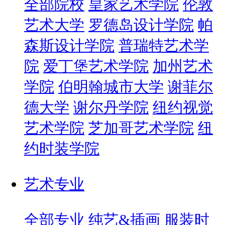
全部院校
皇家艺术学院
伦敦
艺术大学
罗德岛设计学院
帕
森斯设计学院
普瑞特艺术学
院
爱丁堡艺术学院
加州艺术
学院
伯明翰城市大学
谢菲尔
德大学
谢尔丹学院
纽约视觉
艺术学院
芝加哥艺术学院
纽
约时装学院
艺术专业
全部专业
纯艺&插画
服装时