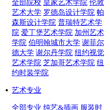
全部院校
皇家艺术学院
伦敦
艺术大学
罗德岛设计学院
帕
森斯设计学院
普瑞特艺术学
院
爱丁堡艺术学院
加州艺术
学院
伯明翰城市大学
谢菲尔
德大学
谢尔丹学院
纽约视觉
艺术学院
芝加哥艺术学院
纽
约时装学院
艺术专业
全部专业
纯艺&插画
服装时