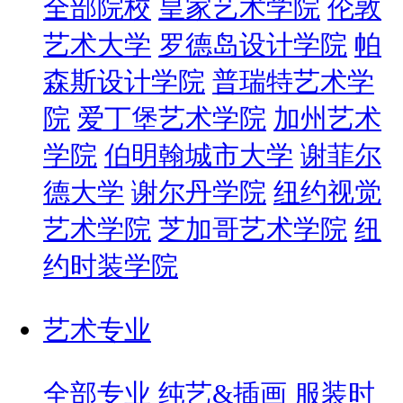
全部院校
皇家艺术学院
伦敦
艺术大学
罗德岛设计学院
帕
森斯设计学院
普瑞特艺术学
院
爱丁堡艺术学院
加州艺术
学院
伯明翰城市大学
谢菲尔
德大学
谢尔丹学院
纽约视觉
艺术学院
芝加哥艺术学院
纽
约时装学院
艺术专业
全部专业
纯艺&插画
服装时