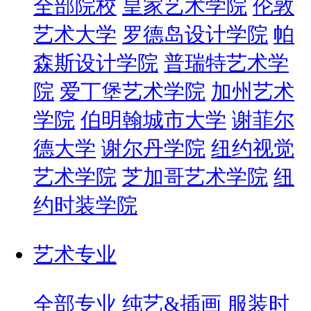
全部院校
皇家艺术学院
伦敦
艺术大学
罗德岛设计学院
帕
森斯设计学院
普瑞特艺术学
院
爱丁堡艺术学院
加州艺术
学院
伯明翰城市大学
谢菲尔
德大学
谢尔丹学院
纽约视觉
艺术学院
芝加哥艺术学院
纽
约时装学院
艺术专业
全部专业
纯艺&插画
服装时