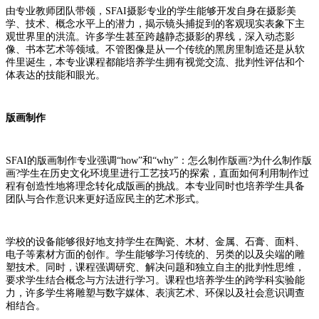
由专业教师团队带领，SFAI摄影专业的学生能够开发自身在摄影美
学、技术、概念水平上的潜力，揭示镜头捕捉到的客观现实表象下主
观世界里的洪流。许多学生甚至跨越静态摄影的界线，深入动态影
像、书本艺术等领域。不管图像是从一个传统的黑房里制造还是从软
件里诞生，本专业课程都能培养学生拥有视觉交流、批判性评估和个
体表达的技能和眼光。
版画制作
SFAI的版画制作专业强调“how”和“why”：怎么制作版画?为什么制作版
画?学生在历史文化环境里进行工艺技巧的探索，直面如何利用制作过
程有创造性地将理念转化成版画的挑战。本专业同时也培养学生具备
团队与合作意识来更好适应民主的艺术形式。
学校的设备能够很好地支持学生在陶瓷、木材、金属、石膏、面料、
电子等素材方面的创作。学生能够学习传统的、另类的以及尖端的雕
塑技术。同时，课程强调研究、解决问题和独立自主的批判性思维，
要求学生结合概念与方法进行学习。课程也培养学生的跨学科实验能
力，许多学生将雕塑与数字媒体、表演艺术、环保以及社会意识调查
相结合。