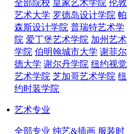
全部院校
皇家艺术学院
伦敦
艺术大学
罗德岛设计学院
帕
森斯设计学院
普瑞特艺术学
院
爱丁堡艺术学院
加州艺术
学院
伯明翰城市大学
谢菲尔
德大学
谢尔丹学院
纽约视觉
艺术学院
芝加哥艺术学院
纽
约时装学院
艺术专业
全部专业
纯艺&插画
服装时