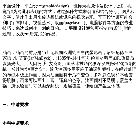
平面设计：平面设计(graphicdesign)，也称为视觉传达设计，是以“视
觉”作为沟通和表现的方式，透过多种方式来创造和结合符号、图片和
文字，借此作出用来传达想法或讯息的视觉表现。平面设计师可能会
利用字体排印、视觉艺术、版面(pagelayout)、电脑软件等方面的专业
技巧，来达成创作计划的目的。[1]平面设计通常可指制作(设计)时的
过程，以及zui后完成的作品。
油画：油画的前身是15世纪以前欧洲绘画中的蛋彩画，后经尼德兰画
家扬·凡·艾克(JanVanEyck)，(1385年-1441年)对绘画材料等加以改良后
发扬光大。后人因扬·凡·艾克对油画艺术技巧的纵深发展做出的独特贡
献，誉其为“油画之父”。近代油画多用亚麻子油调和颜料，在经过处理
的布或木板上作画，因为油画颜料干后不变色，多种颜色调和不会变
得肮脏，画家可以画出丰富、逼真的色彩。油画颜料不透明，覆盖力
强，所以绘画时可以由深到浅，逐层覆盖，使绘画产生立体感。
三、申请要求
本科申请要求