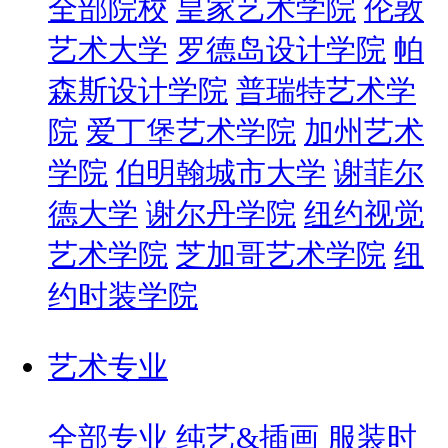
全部院校
皇家艺术学院
伦敦
艺术大学
罗德岛设计学院
帕
森斯设计学院
普瑞特艺术学
院
爱丁堡艺术学院
加州艺术
学院
伯明翰城市大学
谢菲尔
德大学
谢尔丹学院
纽约视觉
艺术学院
芝加哥艺术学院
纽
约时装学院
艺术专业
全部专业
纯艺&插画
服装时