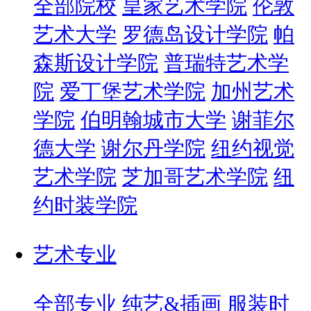
全部院校
皇家艺术学院
伦敦
艺术大学
罗德岛设计学院
帕
森斯设计学院
普瑞特艺术学
院
爱丁堡艺术学院
加州艺术
学院
伯明翰城市大学
谢菲尔
德大学
谢尔丹学院
纽约视觉
艺术学院
芝加哥艺术学院
纽
约时装学院
艺术专业
全部专业
纯艺&插画
服装时