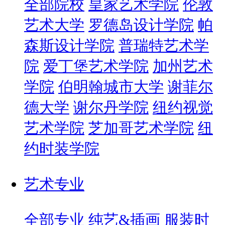
全部院校
皇家艺术学院
伦敦
艺术大学
罗德岛设计学院
帕
森斯设计学院
普瑞特艺术学
院
爱丁堡艺术学院
加州艺术
学院
伯明翰城市大学
谢菲尔
德大学
谢尔丹学院
纽约视觉
艺术学院
芝加哥艺术学院
纽
约时装学院
艺术专业
全部专业
纯艺&插画
服装时