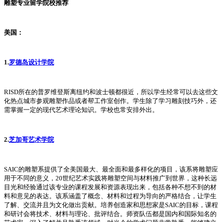
雕塑专业留学院校推荐
美国：
1.
罗德岛设计学院
RISD所在的普罗维登斯离纽约和波士顿都很近，所以学生经常可以去这些文
化热点城市参观雕塑作品或者帮工作室创作。学生除了学习雕刻技巧外，还
需掌握一定的现代艺术理论知识。学校也常安排外出。
2.
芝加哥艺术学院
SAIC的雕塑系提供了全美国最大、最全面和最多样化的项目，该系将雕塑应
用于不同的意义，20世纪艺术实践将雕塑空间与材料推广到世界，这种长远
目光和经验通过该专业的课程发展和资源表现出来，包括各种不想不到的材
料和意见的表达。该系涵盖了概念、材料和过程为导向的严格结合，让学生
了解、交流并且为文化做出贡献。培养创造家和思想家是SAIC的目标，课程
和研讨会将技术、材料与理论、批评结合。师资队伍都是国内和国际知名的