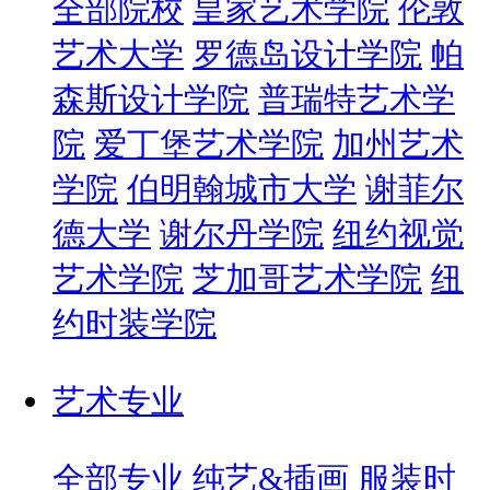
全部院校
皇家艺术学院
伦敦
艺术大学
罗德岛设计学院
帕
森斯设计学院
普瑞特艺术学
院
爱丁堡艺术学院
加州艺术
学院
伯明翰城市大学
谢菲尔
德大学
谢尔丹学院
纽约视觉
艺术学院
芝加哥艺术学院
纽
约时装学院
艺术专业
全部专业
纯艺&插画
服装时