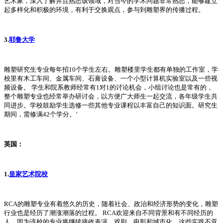
艺术家，深入了解并且熟悉该领域，对当今的学术问题非常熟悉，能够建立
起多样化和积极的环境，有利于交换观点，参与到雕塑界的传播过程。
3.
耶鲁大学
雕塑研究生专业每年招10个学生左右。雕塑楼里学生都有单独的工作室，学
校里有木工车间、金属车间、石膏设备、一个小型计算机实验室以及一些视
频设备。 学生和院系教师经常有1对1的讨论机会，小组讨论也是常有的，
整个雕塑专业也经常举办研讨会，以方便广大师生一起交流，各年级学生共
同进步。学校鼓励学生选修一些其他专业课程以丰富自己的知识面。研究生
期间，需修满42个学分。’
英国：
1.
皇家艺术院校
RCA的雕塑专业有着悠久的历史，随着社会、政治和经济形势的变化，雕塑
行业也是经历了潮涨潮落的过程。 RCA欢迎来自不同背景和有不同经历的
人，因为该校的专业将继续接收表演、戏剧、电影和城市化，这些实践不亚