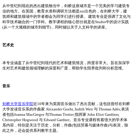
从中世纪到现在的杰出建筑物当中，剑桥这座城市是一个完美的学习建筑专
业的地方。在英国，教育水准和调研方法都是zui出色的，在剑桥大学，建
筑师和建筑领域中的学者都会为同学们进行授课。 建筑专业是强调了文化与
科学技术融合的一门学科。教学课程的核心部分就是在Studio中的设计实践
(从一个大规模的城市到细节)，同时辅以关于人文科学的讲座。
艺术史
本专业涵盖了从中世纪到现代的艺术和建筑情况，跨度非常大。旨在加深学
生对艺术和建筑领域理解的深度和广度，帮助学生陪养批判和分析思维。
音乐
剑桥大学音乐学院
近10年来为英国音乐做出了杰出贡献，这包括曾经在剑桥
大学攻读音乐系的作曲家 Alexander Goehr, Judith Weir 与 Thomas Adès;表演
者包括Joanna MacGregor 与Thomas Trotter;指挥家 John Eliot Gardiner,
Christopher Hogwood 与 Edward Gardner。音乐专业课程有着强大的学术体
系内容，特别是关注于历史，分析，作曲(包括荧幕与媒体作曲)与表演，除
此之外，还会提供系列教学主题。