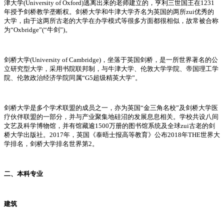
津大学(University of Oxford)逃离出来的老师建立的，亨利三世国王在1231
年授予剑桥教学垄断权。剑桥大学和牛津大学齐名为英国的两所zui优秀的
大学，由于这两所古老的大学在办学模式等很多方面都很相似，故常被合称
为“Oxbridge”(“牛剑”)。
剑桥大学(University of Cambridge)，坐落于英国剑桥，是一所世界著名的公
立研究型大学，采用书院联邦制，与牛津大学、伦敦大学学院、帝国理工学
院、伦敦政治经济学院同属“G5超级精英大学”。
剑桥大学是多个学术联盟的成员之一，亦为英国“金三角名校”及剑桥大学医
疗伙伴联盟的一部分，并与产业聚集地硅沼的发展息息相关。学校共设八间
文艺及科学博物馆，并有馆藏逾1500万册的图书馆系统及全球zui古老的剑
桥大学出版社。2017年，英国《泰晤士报高等教育》公布2018年THE世界大
学排名，剑桥大学排名世界第2。
二、本科专业
建筑