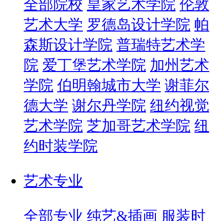
全部院校
皇家艺术学院
伦敦
艺术大学
罗德岛设计学院
帕
森斯设计学院
普瑞特艺术学
院
爱丁堡艺术学院
加州艺术
学院
伯明翰城市大学
谢菲尔
德大学
谢尔丹学院
纽约视觉
艺术学院
芝加哥艺术学院
纽
约时装学院
艺术专业
全部专业
纯艺&插画
服装时