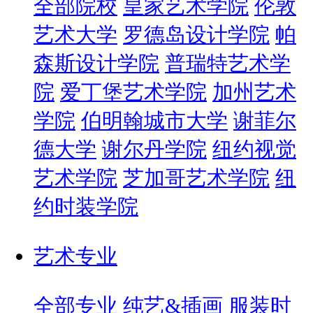
全部院校
皇家艺术学院
伦敦
艺术大学
罗德岛设计学院
帕
森斯设计学院
普瑞特艺术学
院
爱丁堡艺术学院
加州艺术
学院
伯明翰城市大学
谢菲尔
德大学
谢尔丹学院
纽约视觉
艺术学院
芝加哥艺术学院
纽
约时装学院
艺术专业
全部专业
纯艺&插画
服装时