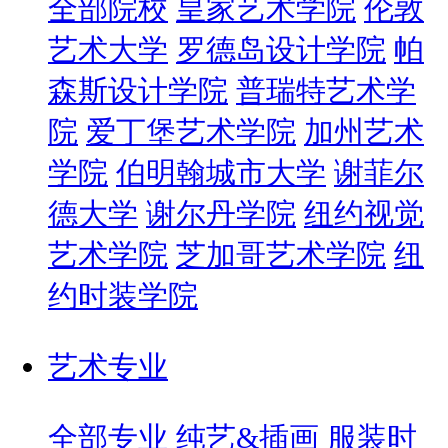
全部院校
皇家艺术学院
伦敦
艺术大学
罗德岛设计学院
帕
森斯设计学院
普瑞特艺术学
院
爱丁堡艺术学院
加州艺术
学院
伯明翰城市大学
谢菲尔
德大学
谢尔丹学院
纽约视觉
艺术学院
芝加哥艺术学院
纽
约时装学院
艺术专业
全部专业
纯艺&插画
服装时