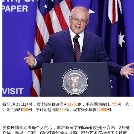
截至1月31日24时，累计报告确诊病例
11791
例，现有重症病例
1795
例，累
计死亡病例
259
例，累计治愈出院
243
例。现有疑似病例
17988
例。
肺炎疫情牵动着每个人的心，而准备留学的babe们更是不容易，2月份
托福、雅思、GRE、GMAT考试全面取消，部分艺术院校线下面试取