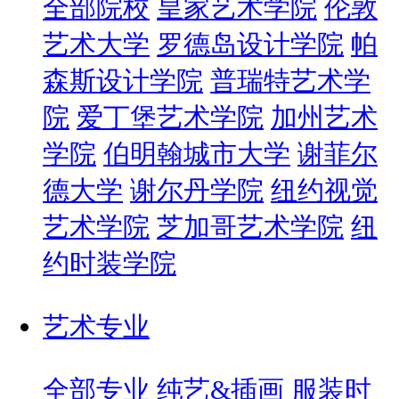
全部院校
皇家艺术学院
伦敦
艺术大学
罗德岛设计学院
帕
森斯设计学院
普瑞特艺术学
院
爱丁堡艺术学院
加州艺术
学院
伯明翰城市大学
谢菲尔
德大学
谢尔丹学院
纽约视觉
艺术学院
芝加哥艺术学院
纽
约时装学院
艺术专业
全部专业
纯艺&插画
服装时