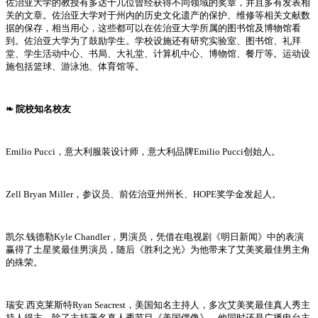
佐治亚大学的教授有多达十几位曾经获得不同领域的奖章，并且多有发表相
关的文章。佐治亚大学对于州内的历史文化遗产的保护、维修等相关文献数
据的保存，相当用心，这些都可以在佐治亚大学所属的图书馆及博物馆看
到。佐治亚大学为了鼓励学生。学校设施还有研究实验室、图书馆、礼拜
堂、学生活动中心、书局、大礼堂、计算机中心、博物馆、餐厅等。运动设
施包括篮球、游泳池、体育馆等。
❧ 院校知名校友
Emilio Pucci，意大利服装设计师，意大利品牌Emilio Pucci创始人。
Zell Bryan Miller，参议员、前佐治亚州州长、HOPE奖学金发起人。
凯尔.钱德勒Kyle Chandler，男演员，凭借在电视剧《明日新闻》中的表演
赢得了土星奖最佳男演员，随后《胜利之光》为他带来了艾美奖最佳男主角
的殊荣。
瑞安.西克莱斯特Ryan Seacrest，美国知名主持人，多次艾美奖最佳真人秀主
持人得主。除了主持著名真人秀节目《美国偶像》，他同时还是广播电台主