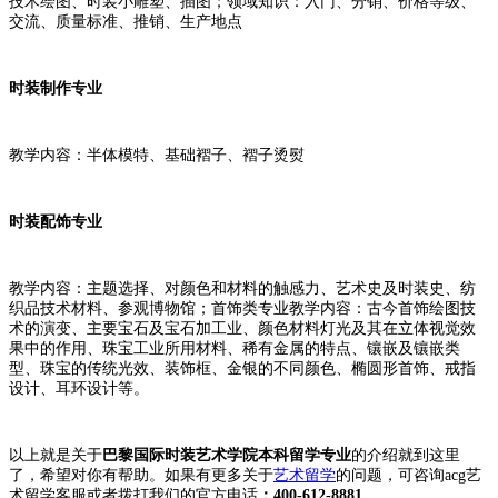
技术绘图、时装小雕塑、插图；领域知识：入门、分销、价格等级、
交流、质量标准、推销、生产地点
时装制作专业
教学内容：半体模特、基础褶子、褶子烫熨
时装配饰专业
教学内容：主题选择、对颜色和材料的触感力、艺术史及时装史、纺
织品技术材料、参观博物馆；首饰类专业教学内容：古今首饰绘图技
术的演变、主要宝石及宝石加工业、颜色材料灯光及其在立体视觉效
果中的作用、珠宝工业所用材料、稀有金属的特点、镶嵌及镶嵌类
型、珠宝的传统光效、装饰框、金银的不同颜色、椭圆形首饰、戒指
设计、耳环设计等。
以上就是关于
巴黎国际时装艺术学院本科留学专业
的介绍就到这里
了，希望对你有帮助。如果有更多关于
艺术留学
的问题，可咨询acg艺
术留学客服或者拨打我们的官方电话
：400-612-8881。