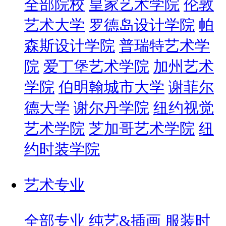
全部院校
皇家艺术学院
伦敦
艺术大学
罗德岛设计学院
帕
森斯设计学院
普瑞特艺术学
院
爱丁堡艺术学院
加州艺术
学院
伯明翰城市大学
谢菲尔
德大学
谢尔丹学院
纽约视觉
艺术学院
芝加哥艺术学院
纽
约时装学院
艺术专业
全部专业
纯艺&插画
服装时