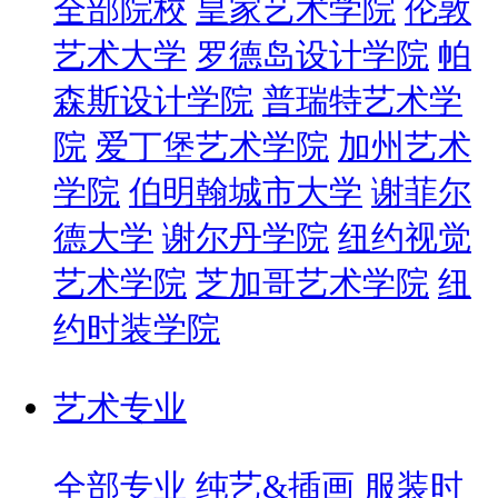
全部院校
皇家艺术学院
伦敦
艺术大学
罗德岛设计学院
帕
森斯设计学院
普瑞特艺术学
院
爱丁堡艺术学院
加州艺术
学院
伯明翰城市大学
谢菲尔
德大学
谢尔丹学院
纽约视觉
艺术学院
芝加哥艺术学院
纽
约时装学院
艺术专业
全部专业
纯艺&插画
服装时