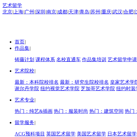
艺术留学
北京
|
上海
|
广州
|
深圳
|
南京
|
成都
|
天津
|
青岛
|
苏州
|
重庆
|
武汉
|
合肥
|
首页
|
作品集
|
铸藤计划
课程体系
名校直通车
作品集培训
艺术留学申请
艺术院校
|
最新：本科院校排名
最新：研究生院校排名
皇家艺术学
谢尔丹学院
纽约视觉艺术学院
芝加哥艺术学院
纽约时装
艺术专业
|
热门：纯艺&插画
热门：服装时尚
热门：建筑空间
热门
留学服务
|
ACG预科项目
英国艺术留学
美国艺术留学
日本艺术留学