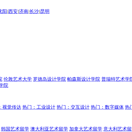
沈阳
|
西安
|
济南
|
长沙
|
昆明
院
伦敦艺术大学
罗德岛设计学院
帕森斯设计学院
普瑞特艺术学
学院
：视觉传达
热门：工业设计
热门：交互设计
热门：数字媒体
热
韩国艺术留学
澳大利亚艺术留学
加拿大艺术留学
意大利艺术留