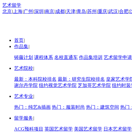
艺术留学
北京
|
上海
|
广州
|
深圳
|
南京
|
成都
|
天津
|
青岛
|
苏州
|
重庆
|
武汉
|
合肥
|
首页
|
作品集
|
铸藤计划
课程体系
名校直通车
作品集培训
艺术留学申请
艺术院校
|
最新：本科院校排名
最新：研究生院校排名
皇家艺术学
谢尔丹学院
纽约视觉艺术学院
芝加哥艺术学院
纽约时装
艺术专业
|
热门：纯艺&插画
热门：服装时尚
热门：建筑空间
热门
留学服务
|
ACG预科项目
英国艺术留学
美国艺术留学
日本艺术留学