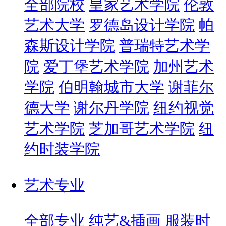
全部院校
皇家艺术学院
伦敦
艺术大学
罗德岛设计学院
帕
森斯设计学院
普瑞特艺术学
院
爱丁堡艺术学院
加州艺术
学院
伯明翰城市大学
谢菲尔
德大学
谢尔丹学院
纽约视觉
艺术学院
芝加哥艺术学院
纽
约时装学院
艺术专业
全部专业
纯艺&插画
服装时