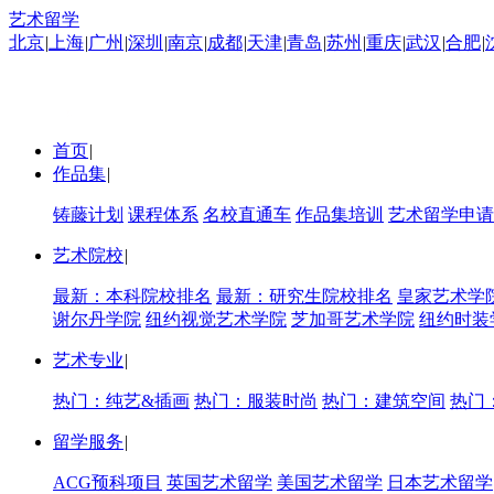
艺术留学
北京
|
上海
|
广州
|
深圳
|
南京
|
成都
|
天津
|
青岛
|
苏州
|
重庆
|
武汉
|
合肥
|
首页
|
作品集
|
铸藤计划
课程体系
名校直通车
作品集培训
艺术留学申请
艺术院校
|
最新：本科院校排名
最新：研究生院校排名
皇家艺术学
谢尔丹学院
纽约视觉艺术学院
芝加哥艺术学院
纽约时装
艺术专业
|
热门：纯艺&插画
热门：服装时尚
热门：建筑空间
热门
留学服务
|
ACG预科项目
英国艺术留学
美国艺术留学
日本艺术留学