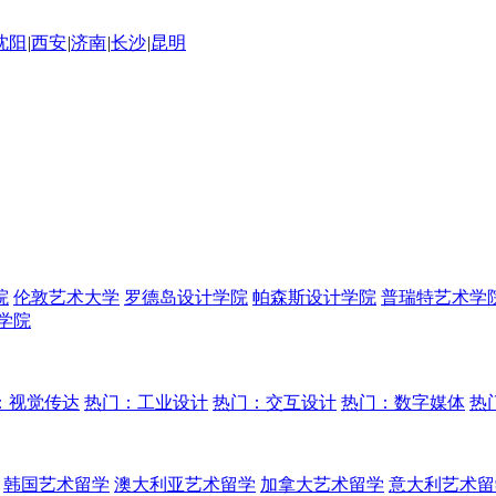
沈阳
|
西安
|
济南
|
长沙
|
昆明
院
伦敦艺术大学
罗德岛设计学院
帕森斯设计学院
普瑞特艺术学
学院
：视觉传达
热门：工业设计
热门：交互设计
热门：数字媒体
热
韩国艺术留学
澳大利亚艺术留学
加拿大艺术留学
意大利艺术留