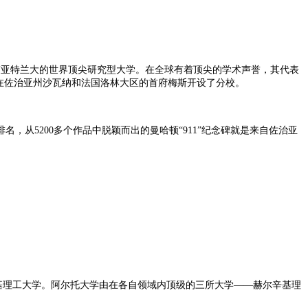
于美国东南部第一大城市亚特兰大的世界顶尖研究型大学。在全球有着顶尖的学术声誉，其代表
在佐治亚州沙瓦纳和法国洛林大区的首府梅斯开设了分校。
从5200多个作品中脱颖而出的曼哈顿“911”纪念碑就是来自佐治亚
的赫尔辛基理工大学。阿尔托大学由在各自领域内顶级的三所大学——赫尔辛基理