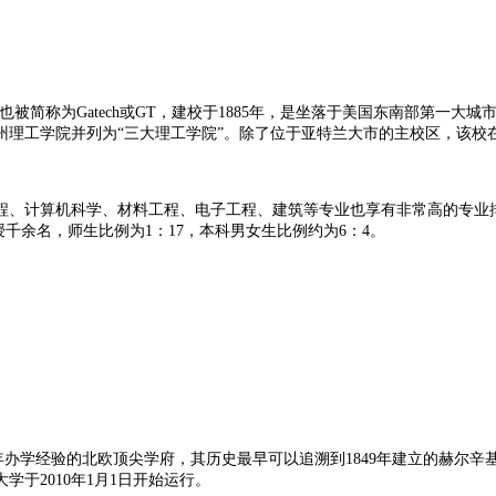
简称Georgia Tech，也被简称为Gatech或GT，建校于1885年，是坐落
州理工学院并列为“三大理工学院”。除了位于亚特兰大市的主校区，该校
、计算机科学、材料工程、电子工程、建筑等专业也享有非常高的专业排名，
授千余名，师生比例为1：17，本科男女生比例约为6：4。
历史及数百年办学经验的北欧顶尖学府，其历史最早可以追溯到1849年建立
于2010年1月1日开始运行。