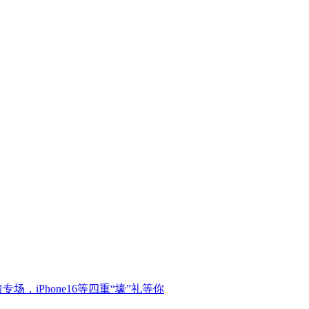
，iPhone16等四重“壕”礼等你