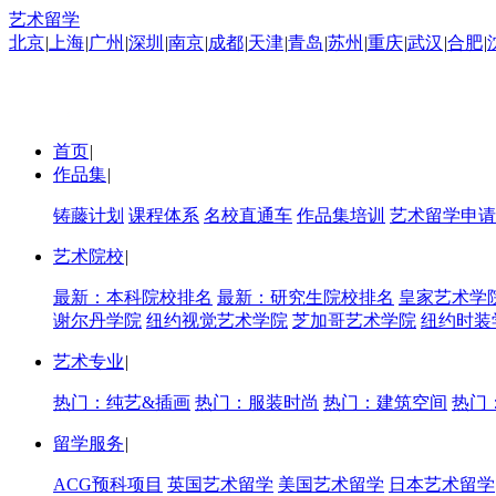
艺术留学
北京
|
上海
|
广州
|
深圳
|
南京
|
成都
|
天津
|
青岛
|
苏州
|
重庆
|
武汉
|
合肥
|
首页
|
作品集
|
铸藤计划
课程体系
名校直通车
作品集培训
艺术留学申请
艺术院校
|
最新：本科院校排名
最新：研究生院校排名
皇家艺术学
谢尔丹学院
纽约视觉艺术学院
芝加哥艺术学院
纽约时装
艺术专业
|
热门：纯艺&插画
热门：服装时尚
热门：建筑空间
热门
留学服务
|
ACG预科项目
英国艺术留学
美国艺术留学
日本艺术留学