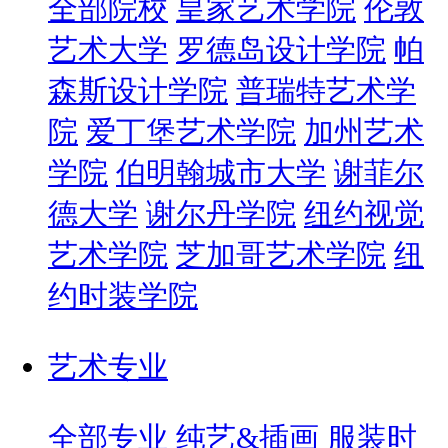
全部院校
皇家艺术学院
伦敦
艺术大学
罗德岛设计学院
帕
森斯设计学院
普瑞特艺术学
院
爱丁堡艺术学院
加州艺术
学院
伯明翰城市大学
谢菲尔
德大学
谢尔丹学院
纽约视觉
艺术学院
芝加哥艺术学院
纽
约时装学院
艺术专业
全部专业
纯艺&插画
服装时