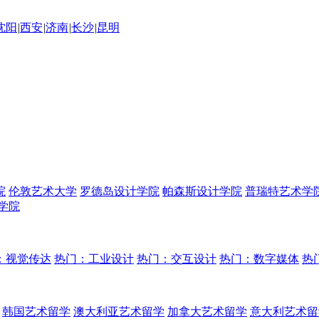
沈阳
|
西安
|
济南
|
长沙
|
昆明
院
伦敦艺术大学
罗德岛设计学院
帕森斯设计学院
普瑞特艺术学
学院
：视觉传达
热门：工业设计
热门：交互设计
热门：数字媒体
热
韩国艺术留学
澳大利亚艺术留学
加拿大艺术留学
意大利艺术留