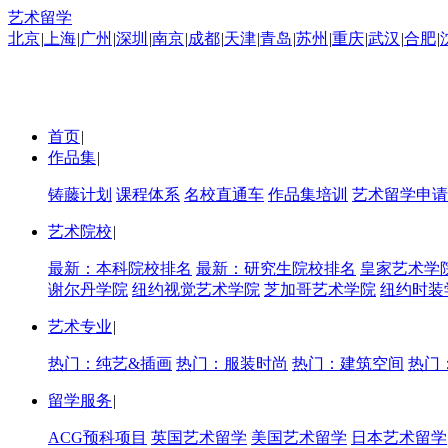
艺术留学
北京
|
上海
|
广州
|
深圳
|
南京
|
成都
|
天津
|
青岛
|
苏州
|
重庆
|
武汉
|
合肥
|
首页
|
作品集
|
铸藤计划
课程体系
名校直通车
作品集培训
艺术留学申请
艺术院校
|
最新：本科院校排名
最新：研究生院校排名
皇家艺术学
谢尔丹学院
纽约视觉艺术学院
芝加哥艺术学院
纽约时装
艺术专业
|
热门：纯艺&插画
热门：服装时尚
热门：建筑空间
热门
留学服务
|
ACG预科项目
英国艺术留学
美国艺术留学
日本艺术留学