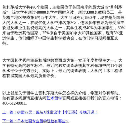
普利茅斯大学共有6个校园，主校园位于英国南岸的最大城市“普利茅
斯”，该大学有超过40000名学生同时入读，超过3300名教职员工，是
英格兰地区规模第1的百年大学。大学可追溯到1862年，现在是英国最
大的大学之一，在现代化大学中排名第3位，连续多年被评为最受雇主
欢迎及毕业生薪资最高的大学之一，其学生构成40%为本国学生，30%
来自于欧洲其他国家，25%来自于美国加拿大和其他国家，现有5%亚
洲学生，他们组织了中国学生和学者协会，在他们学习期间相互支
持。
大学因其优秀的较高和后继教育而成为第一女王年度奖得主之一。大
学有特别高的教学标准。最近的独立调查表明其学科领域中的11个教
学水平位于优秀行列。实际上，最近的调查表明，大学的土木工程课
程获得英国大学最高质量评价。
以上就是关于留学去普利茅斯大学怎么样的介绍，希望对你有帮助。
如有更多问题请直接访问
艺术留学
官网或直接拨打我们的官方电话：
400-612-8881。
上一篇：
拼团99元：服装X珠宝设计【小班课】今晚开课！
下一篇：
日本动画专业留学院校有哪些？