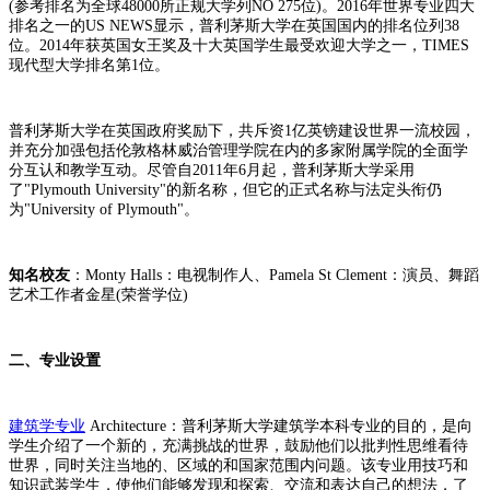
(参考排名为全球48000所正规大学列NO 275位)。2016年世界专业四大
排名之一的US NEWS显示，普利茅斯大学在英国国内的排名位列38
位。2014年获英国女王奖及十大英国学生最受欢迎大学之一，TIMES
现代型大学排名第1位。
普利茅斯大学在英国政府奖励下，共斥资1亿英镑建设世界一流校园，
并充分加强包括伦敦格林威治管理学院在内的多家附属学院的全面学
分互认和教学互动。尽管自2011年6月起，普利茅斯大学采用
了"Plymouth University"的新名称，但它的正式名称与法定头衔仍
为"University of Plymouth"。
知名校友
：Monty Halls：电视制作人、Pamela St Clement：演员、舞蹈
艺术工作者金星(荣誉学位)
二、专业设置
建筑学专业
Architecture：普利茅斯大学建筑学本科专业的目的，是向
学生介绍了一个新的，充满挑战的世界，鼓励他们以批判性思维看待
世界，同时关注当地的、区域的和国家范围内问题。该专业用技巧和
知识武装学生，使他们能够发现和探索、交流和表达自己的想法，了