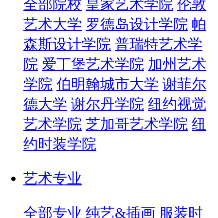
全部院校
皇家艺术学院
伦敦
艺术大学
罗德岛设计学院
帕
森斯设计学院
普瑞特艺术学
院
爱丁堡艺术学院
加州艺术
学院
伯明翰城市大学
谢菲尔
德大学
谢尔丹学院
纽约视觉
艺术学院
芝加哥艺术学院
纽
约时装学院
艺术专业
全部专业
纯艺&插画
服装时