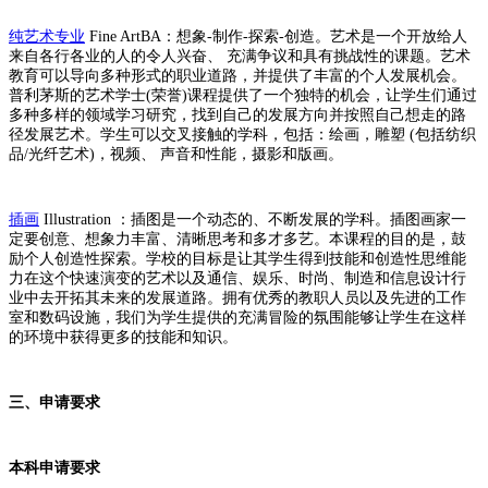
纯艺术专业
Fine ArtBA：想象-制作-探索-创造。艺术是一个开放给人
来自各行各业的人的令人兴奋、 充满争议和具有挑战性的课题。艺术
教育可以导向多种形式的职业道路，并提供了丰富的个人发展机会。
普利茅斯的艺术学士(荣誉)课程提供了一个独特的机会，让学生们通过
多种多样的领域学习研究，找到自己的发展方向并按照自己想走的路
径发展艺术。学生可以交叉接触的学科，包括：绘画，雕塑 (包括纺织
品/光纤艺术)，视频、 声音和性能，摄影和版画。
插画
Illustration ：插图是一个动态的、不断发展的学科。插图画家一
定要创意、想象力丰富、清晰思考和多才多艺。本课程的目的是，鼓
励个人创造性探索。学校的目标是让其学生得到技能和创造性思维能
力在这个快速演变的艺术以及通信、娱乐、时尚、制造和信息设计行
业中去开拓其未来的发展道路。拥有优秀的教职人员以及先进的工作
室和数码设施，我们为学生提供的充满冒险的氛围能够让学生在这样
的环境中获得更多的技能和知识。
三、申请要求
本科申请要求