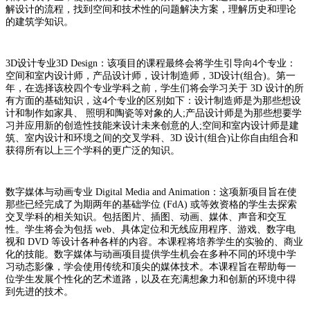
解设计的流程，找到空间和技术性的问题解决方案，理解历史和理论
的建筑学知识。
3D设计专业3D Design：该项目的课程最终会将学生引导向4个专业：
空间和室内设计师，产品设计师，设计制造师，3D设计(组合)。第一
年，在选择该校四个专业学科之前，学生们将会学习关于 3D 设计的所
有方面的基础知识，这4个专业的区别如下：设计制造师是为那些想设
计和制作如家具、 照明和陶瓷等对象的人;产品设计师是为那些想要学
习并应用新的创造性技能来设计未来创意的人;空间和室内设计师是建
筑、室内设计和环境之间的交叉学科、3D 设计(组合)让你自由组合和
获得所有以上三个学科的更广泛的知识。
数字媒体与动画专业 Digital Media and Animation：这项新项目旨在使
那些已经完成了为期两年的基础学位 (FdA) 或等效资格的学生去探索
交叉学科的相关知识。包括图片、插图、动画、媒体、声音和交互
性。学生将会为包括 web、具体定位和无线应用程序、游戏、数字电
视和 DVD 等设计各种各样的内容。本课程将培养学生的实验的、商业
化的技能。数字媒体与动画项目提供学生机会在多种不同的环境中学
习动态影像，学会使用传统和顶尖的媒体技术。本课程旨在帮助每一
位学生发展个性化的艺术道路，以及在充满想象力和创新的环境中得
到先进的技术。