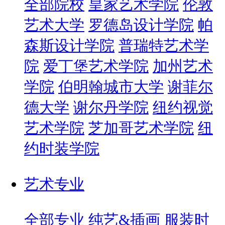
全部院校
皇家艺术学院
伦敦
艺术大学
罗德岛设计学院
帕
森斯设计学院
普瑞特艺术学
院
爱丁堡艺术学院
加州艺术
学院
伯明翰城市大学
谢菲尔
德大学
谢尔丹学院
纽约视觉
艺术学院
芝加哥艺术学院
纽
约时装学院
艺术专业
全部专业
纯艺&插画
服装时