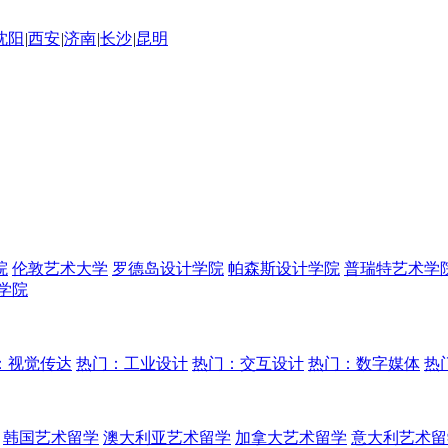
沈阳
|
西安
|
济南
|
长沙
|
昆明
院
伦敦艺术大学
罗德岛设计学院
帕森斯设计学院
普瑞特艺术学
学院
：视觉传达
热门：工业设计
热门：交互设计
热门：数字媒体
热
韩国艺术留学
澳大利亚艺术留学
加拿大艺术留学
意大利艺术留