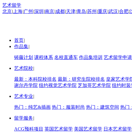
艺术留学
北京
|
上海
|
广州
|
深圳
|
南京
|
成都
|
天津
|
青岛
|
苏州
|
重庆
|
武汉
|
合肥
|
首页
|
作品集
|
铸藤计划
课程体系
名校直通车
作品集培训
艺术留学申请
艺术院校
|
最新：本科院校排名
最新：研究生院校排名
皇家艺术学
谢尔丹学院
纽约视觉艺术学院
芝加哥艺术学院
纽约时装
艺术专业
|
热门：纯艺&插画
热门：服装时尚
热门：建筑空间
热门
留学服务
|
ACG预科项目
英国艺术留学
美国艺术留学
日本艺术留学